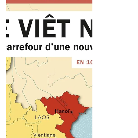
gratuit et populaire célèbre les voiliers
traditionnels, les équipages et les métiers
de la mer. Placée sous le signe du
transport de marchandises à la voile, cette
édition fait dialoguer tradition et
innovation en mettant en lumière la
décarbonation du commerce maritime
contemporain. Un