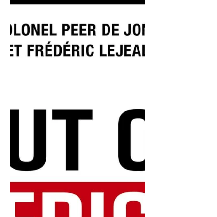
(lu pour vous par Olivier THIBAUD) Le Viêt
Nam est-il encore communiste ? Est-il un
futur géant économique ? Les terres rares
sont-elles l’avenir du pays ? Qu’est-ce que
la « diplomatie du bambou » ? La Chine
est-elle en train d’acheter le Viêt Nam ?
Carrefour économique et culturel entre les
sphères asiatique et occidentale, le Viêt
Nam, avec 105 millions d’habitants, est
devenu le seizième pays le plus peuplé
au monde et la nouvelle destination prisée
du tourisme français.