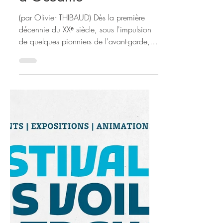
Paris célèbre les arts
d’Afrique et
d’Océanie
(par Olivier THIBAUD) Dès la première
décennie du XXᵉ siècle, sous l'impulsion
de quelques pionniers de l'avant-garde, le
regard posé sur la création extra-
occidentale bascule irréversiblement. Ce
que les institutions et la société
bourgeoise considéraient alors, au mieux,
comme de simples spécimens
ethnographiques ou des curiosités
exotiques devient soudain une source
majeure de renouvellement plastique. En
quête de solutions esthétiques pour
rompre définitivement avec l'art