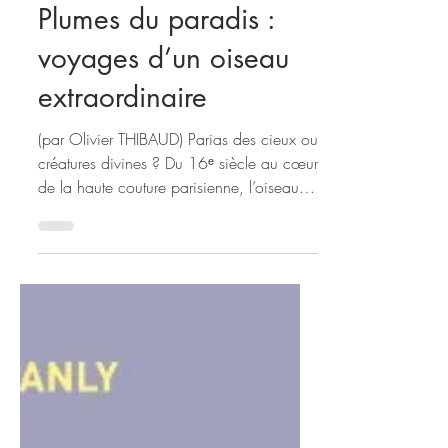
Olivier THIBAUD
Plumes du paradis :
voyages d’un oiseau
extraordinaire
(par Olivier THIBAUD) Parias des cieux ou
créatures divines ? Du 16ᵉ siècle au cœur
de la haute couture parisienne, l’oiseau
de paradis n’a cessé d’alimenter les
fantasmes occidentaux et asiatiques tout
en restant le pilier d’un art de vivre
ancestral en Nouvelle-Guinée. Une
exposition majeure décortique ce mythe
plumé aux confins de l’histoire naturelle,
de l'ethnologie et des Beaux-Arts. Oiseau