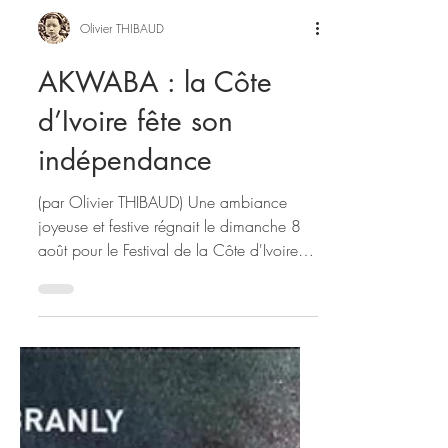
Olivier THIBAUD
AKWABA : la Côte
d’Ivoire fête son
indépendance
(par Olivier THIBAUD) Une ambiance
joyeuse et festive régnait le dimanche 8
août pour le Festival de la Côte d'Ivoire à
Paris (organisé par la communauté
ivoirienne et l'association Côte d'Ivoire en
Fête) qui s’est tenu au pied de la Tour
Eiffel dans les jardins du Trocadéro à
l'occasion de la fête nationale ivoirienne
(célébrée le 7 août : 66 ans déjà !). Très