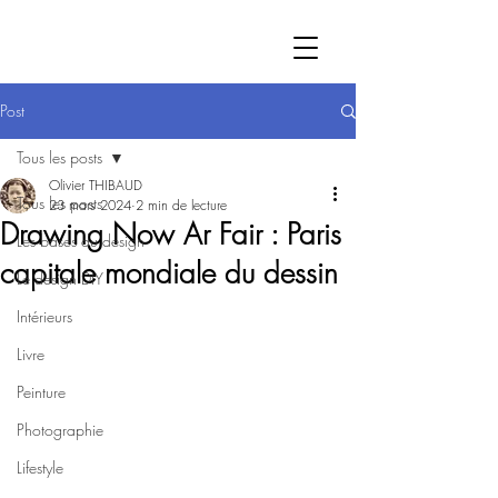
Post
Tous les posts
Olivier THIBAUD
Tous les posts
23 mars 2024
2 min de lecture
Drawing Now Ar Fair : Paris
Les bases du design
capitale mondiale du dessin
Le design DIY
Intérieurs
Livre
Peinture
Photographie
Lifestyle