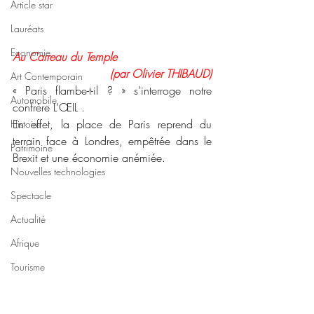
Article star
Lauréats
Economie
Au Carreau du Temple
(par Olivier THIBAUD)
Art Contemporain
« Paris flambe-t-il ? » s’interroge notre 
Automobile
confrère L’ŒIL .
En effet, la place de Paris reprend du 
Histoire
terrain face à Londres, empêtrée dans le 
Patrimoine
Brexit et une économie anémiée.
Nouvelles technologies
Spectacle
Actualité
Afrique
Tourisme