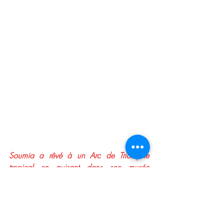
Soumia a rêvé à un Arc de Triomphe 
tropical en puisant dans son musée 
imaginaire !