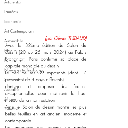
Article star
Lauréats
Economie
Art Contemporain
(par Olivier THIBAUD)
Automobile
Avec la 32ème édition du Salon du 
Histoire
dessin (20 au 25 mars 2024) au Palais 
Brongniart, Paris confirme sa place de 
Patrimoine
capitale mondiale du dessin !
Nouvelles technologies
Le défi de ses 39 exposants (dont 17 
provenant de 8 pays différents) :
Spectacle
dénicher et proposer des feuilles 
Actualité
exceptionnelles pour maintenir le haut 
Afrique
niveau de la manifestation.
Ainsi le Salon du dessin montre les plus 
Tourisme
belles feuilles en art ancien, moderne et 
contemporain.
Les amoureux des œuvres sur papier 