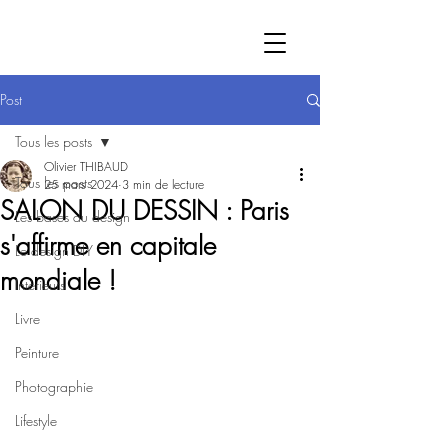
Post
Tous les posts
Olivier THIBAUD
Tous les posts
25 mars 2024
3 min de lecture
SALON DU DESSIN : Paris
Les bases du design
s'affirme en capitale
Le design DIY
mondiale !
Intérieurs
Livre
Peinture
Photographie
Lifestyle