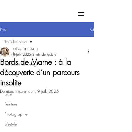
Post
Tous les posts
Olivier THIBAUD
Tous les posts
8 juil. 2025
3 min de lecture
Bords de Marne : à la
Les bases du design
découverte d’un parcours
Le design DIY
insolite
Intérieurs
Dernière mise à jour :
9 juil. 2025
Livre
Peinture
Photographie
Lifestyle