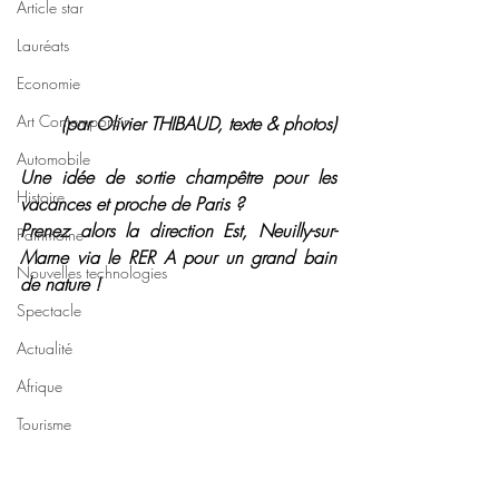
Article star
Lauréats
Economie
Art Contemporain
(par Olivier THIBAUD, texte & photos)
Automobile
Une idée de sortie champêtre pour les 
Histoire
vacances et proche de Paris ?
Prenez alors la direction Est, Neuilly-sur-
Patrimoine
Marne via le RER A pour un grand bain 
Nouvelles technologies
de nature !
Spectacle
Actualité
Afrique
Tourisme